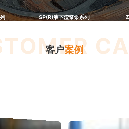
系列
SP(R)液下渣浆泵系列
STOMER CA
客户
案例