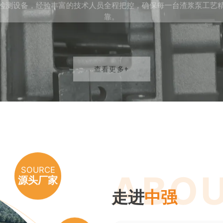
设备，经验丰富的技术人员全程把控，确保每一台渣浆泵
靠。
查看更多+
SOURCE
ABOU
源头厂家
走进
中强